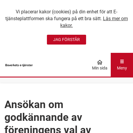
Vi placerar kakor (cookies) på din enhet för att E-
tjänsteplattformen ska fungera på ett bra sätt.
Läs mer om
kakor.
JAG FÖRSTÅR
GÅ DIREKT TILL
HUVUDINNEHÅLLET
Min sida
Meny
Ansökan om
godkännande av
föreningens val av